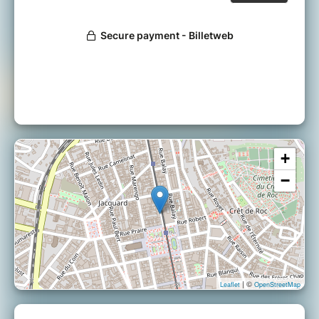
+
−
| ©
Leaflet
OpenStreetMap