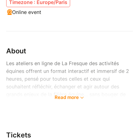
Timezone : Europe/Paris
Online event
About
Les ateliers en ligne de La Fresque des activités
équines offrent un format interactif et immersif de 2
heures, pensé pour toutes celles et ceux qui
souhaitent réfléchir, échanger et agir autour des
grands enjeux de la filière équine… sans bouger de
Read more
chez eux !
Chaque session réunit un petit groupe de
15 participants maximum, encadrés par un animateur
formé ou un bénévole de l'association.
Tickets