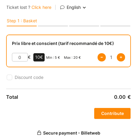
Ensemble, vous explorez l’un des trois scénarios
proposés au choix, chacun centré sur une thématique
clé :
- Gérer les effets de la canicule sur les chevaux et
pratiquants
- Parasitisme et maladies, une menace pour la santé
des chevaux
- Projection 2030 : 5 ans pour relever les défis
environnementaux
Grâce à un format hybride et participatif, ces ateliers
en ligne favorisent l’intelligence collective, les
échanges concrets et l’identification d’actions à
mettre en œuvre à votre échelle.
Une belle occasion de (re)penser l’avenir des
activités équines, en ligne… mais toujours en lien !