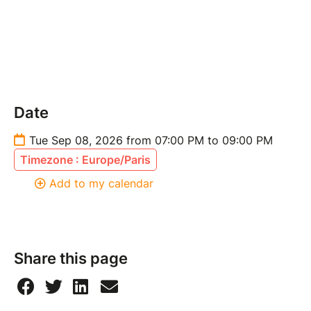
Inscrivez-vous (places limitées !).
Une participation financière est demandée pour la
plupart des ateliers : elle permet de soutenir notre
association et de continuer à développer des outils
pédagogiques accessibles et engagés :)
Date
Tue Sep 08, 2026 from 07:00 PM to 09:00 PM
Timezone : Europe/Paris
Add to my calendar
Share this page