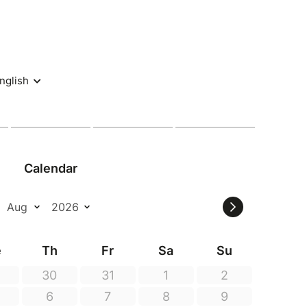
er et découvrir leurs émotions.
nnettes tendre, drôle et coloré, où chansons,
la fantaisie et l'amitié dans le coeur des petits...et
ns
✨