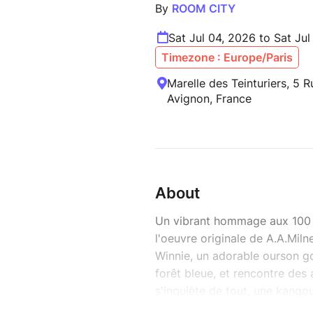
By
ROOM CITY
Sat Jul 04, 2026 to Sat Ju
Timezone : Europe/Paris
Marelle des Teinturiers, 5 R
Avignon, France
About
Un vibrant hommage aux 100 a
l'oeuvre originale de A.A.Miln
Winnie, un adorable ourson go
forêt bleue, et rencontre des
s'inquiète de tout, une kangou
bavard, un petit cochon timid