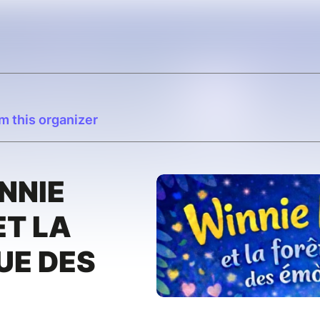
m this organizer
INNIE
ET LA
UE DES