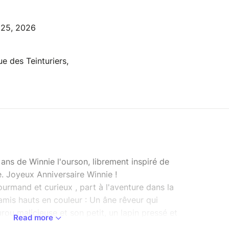
l 25, 2026
ue des Teinturiers,
ns de Winnie l'ourson, librement inspiré de
e. Joyeux Anniversaire Winnie !
urmand et curieux , part à l'aventure dans la
 amis hauts en couleur : Un âne rêveur qui
rou malicieuse et son petit, un lapin pressé et
Read more
e mais courageux... Ensemble, ils vont s'amuser,