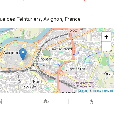
Rue des Teinturiers, Avignon, France
+
−
| ©
Leaflet
OpenStreetMap