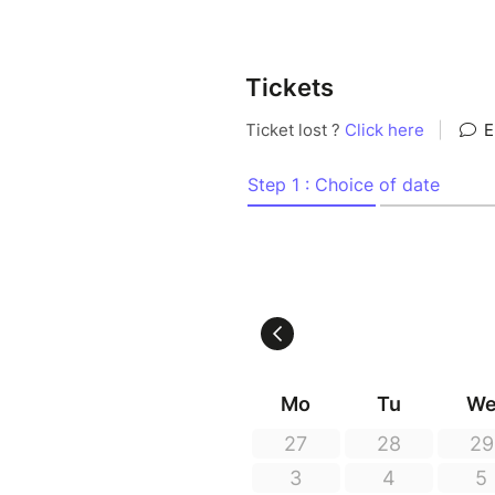
sautiller, chanter, s'émerveill
Un spectacle musical de mario
Tickets
rires et aventures font briller 
des grands !
Pour tout public de 1 an à 7 a
Langue : français
La distribution du spectacle 
Artiste(s) : Caroline Dabusco