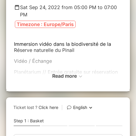
Sat Sep 24, 2022 from 05:00 PM to 07:00
PM
Timezone : Europe/Paris
Immersion vidéo dans la biodiversité de la
Réserve naturelle du Pinail
Vidéo / Échange
Planétarium // Entrée gratuite sur réservation
Read more
En présence de : Gildas Nivet et Tristan
Guerlotté : Grenouilles Productions / Rémi
Rappe et Guilaine Bergeret : réalisation / Kévin
Lelarge et Yann Sellier : Réserve du Pinail
Plongeons dans la biodiversité d’un lieu
incroyable : La Réserve du Pinail ! Ce paysage
aux 6000 mares, foisonnant de vie, est la
résultante du lien intime qu’a noué l’Homme