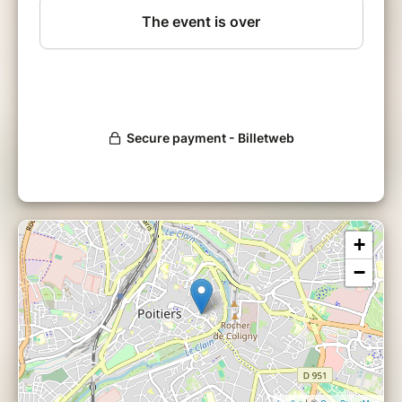
avec la nature. Qu’elle réside dans les airs,
sous l’eau ou à hauteur d’insectes, la richesse
de la réserve y est divulguée. Les vidéos nous
transportent dans un univers singulier à la
rencontre de ses “habitants". Elles expliquent
les caractéristiques de la flore, racontent
l’histoire des activités humaines qui en ont
façonné certaines parties et sensibilisent à la
protection d’un écosystème précieux avec
2500 espèces animales.
Grenouilles Productions, productrice, à
l’occasion de son 10ème anniversaire, s’associe
à l’Espace Mendès France et la Réserve du
+
Pinail pour créer ce temps de diffusion et
d’échange autour de la biodiversité et de la
−
réalisation technique.