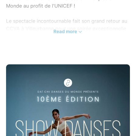
Monde au profit de l'UNICEF !
Le spectacle incontournable fait son grand retour au
CCVA à Villeurbanne pour une soirée exceptionnelle
Read more
placée sous le signe de la solidarité et de la
célébration culturelle !
Rejoignez-nous pour une soirée où des artistes
talentueux venus de toute la France partageront leur
passion et leur art au service d'une noble cause :
soutenir les actions de l'UNICEF pour les enfants du
monde entier.
Préparez-vous à un voyage mêlant danses et
musiques représentant la richesse et la diversité des
cultures du monde.
Un invité d'honneur exceptionnel !