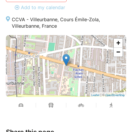
Add to my calendar
Ouverture des portes à 19h30
CCVA - Villeurbanne, Cours Émile-Zola,
Contactez-nous :
Villeurbanne, France
Téléphone : 06 09 26 52 61
Mail : association.daichi@orange.fr
+
Facebook : @StudioDansedaïchi
−
Site web :
www.daichi-
dansesdumonde.com
Ne manquez pas ce rendez-vous exceptionnel !
Réservez vos places dès maintenant et rejoignez-
nous pour bâtir un avenir meilleur.
| ©
Leaflet
OpenStreetMap
Share this page