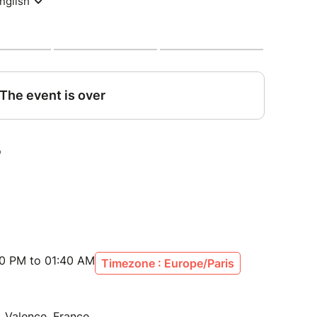
 minimale. CHTARR pense que c'est bien de
le 9 et le 13 mais, des fois, CHTARR change d'avis.
sur internet, CHTARR découvre que son animal
026, à la suite d'un malentendu, CHTARR est
le séquestre dans un labyrinthe. En 2029, CHTARR
va mettre le charley sur le 3, le 7, le 11 et le 15,
, CHTARR rejoint une meute de sangliers qui lui
ec son nez pour trouver sa nourriture. En 2037,
er et met fin au capitalisme avec un cure-dent.
n 1994 et se rend compte qu'il a rêvé toute sa
pe.bandcamp.com/album/croquettes
30 PM to 01:40 AM
Timezone : Europe/Paris
no, ses performances sont nourries de
, Valence, France