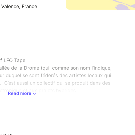
, Valence, France
tif LFO Tape
allée de la Drome (qui, comme son nom l’indique,
tour duquel se sont fédérés des artistes locaux qui
e. C’est aussi un collectif qui se produit dans des
ectronique et aux projets hybrides
Read more
----
CALYPSE
+ YORIS MUSIC
TRAL PALACE • #VALENCE
----