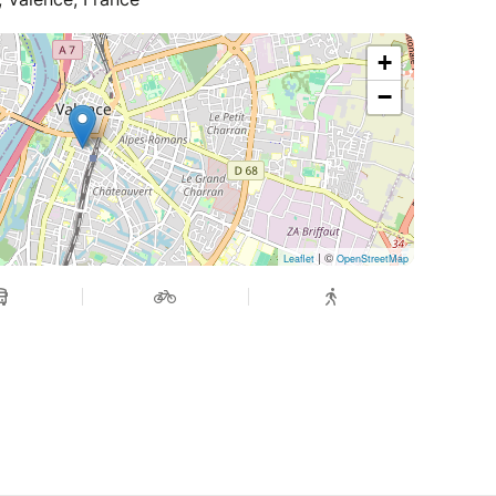
ernent entre des phases très (poly)rythmiques et
 set up est un ensemble de pédales, samplers,
 offrent un son puissant ainsi qu’une grande
+
d’interagir avec le public, d’improviser par
−
dents.
stien-magne.fr/debaz
pe.bandcamp.com/
nel/UCN5audml_cxipHtmjscw26g
| ©
Leaflet
OpenStreetMap
st
de Me, et cette colère est synthétisée dans le
veau live lui rend grâce.
senal de machines, une mise à nu.
acebook.com/angerburnsinsideme
gram.com/anger_burns_inside_me/
burnsinsideme.bandcamp.com/