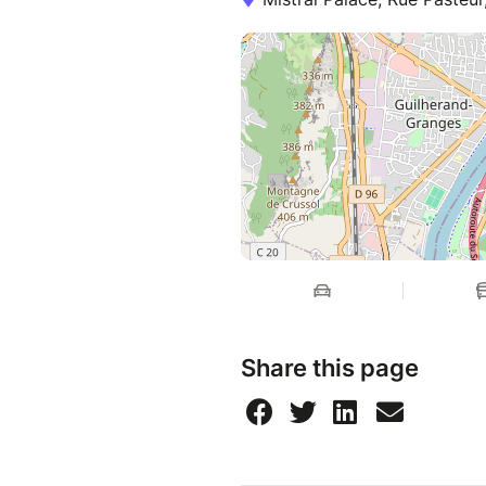
nombreuses influences qui alt
d’autres plus Noise/Expé. Son
boites à rythme et synthé qui
souplesse de jeux, permettant 
moment et de jouer des acci
▪️ SITE OFFICIEL :
https://seba
▪️ BANDCAMP :
https://lfota
▪️ VIDÉO :
youtube.com/chan
★ ABÎM
Dark Wave/Indus Techno, Cre
ABÎM signifie Anger Burns Insi
son analogique.
Un nouvel album est là, un nou
Share this page
Un projet monocéphale, un ar
▪️ FACEBOOK : https://www.f
▪️ INSTA : https://www.insta
▪️ BANDCAMP :
https://anger