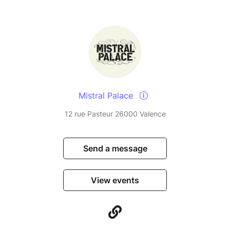
h, Crest
 simple : créer de la musique pour danser. Une
 instantanément envie de se mettre en
e mental. Une musique directe, sans chichis. Une
t variées: l’électronique minimale des années 90,
Mistral Palace
12 rue Pasteur 26000 Valence
n, le dub jamaïcain, King Tubby, Lee Scratch
Steve Reich &amp, Philip Glass, le funk,
.
Send a message
tion, principalement avec un synthétiseur
 apparaissent, quelque chose se passe, une
View events
sans savoir où cela le mène, ça lui plaît, il valide.
as vraiment, ce sont des événements musicaux
ible à reproduire à l’identique.
pas, rien n’est figé, c’est vivant. Il y a une