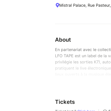
Mistral Palace, Rue Pasteur
About
En partenariat avec le collec
LFO TAPE est un label de la v
privilégie les sorties K7), au
pratiquent le live électroniqu
lieux ouverts à la musique él
--------------------------------
➥ 12.06 - CANCEL THE APO
➥ CHTARR + DEBAZ + ABÎM 
➥ VEN 12 JUIN • 10€ • MIS
Tickets
--------------------------------