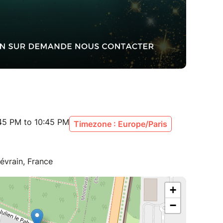
:45 PM to 10:45 PM
Timezone : Europe/Paris
évrain, France
+
−