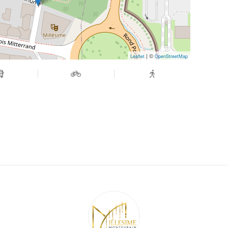
| ©
Leaflet
OpenStreetMap