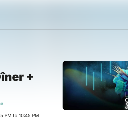
Dîner +
me
45 PM to 10:45 PM