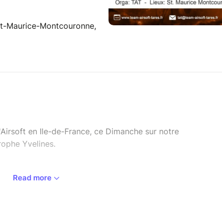
int-Maurice-Montcouronne,
Airsoft en Ile-de-France, ce Dimanche sur notre
e Yvelines.​​​​​​​
Read more
st quoi:
i pour vos grillades