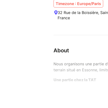
Timezone : Europe/Paris
32 Rue de la Boissière, Sa
France
About
Nous organisons une partie d'
terrain situé en Essonne, limitroph
Une partie chez la TAT
Une journée chez les tarés c'e
Un parking privé
Un BBQ allumé chaque mid