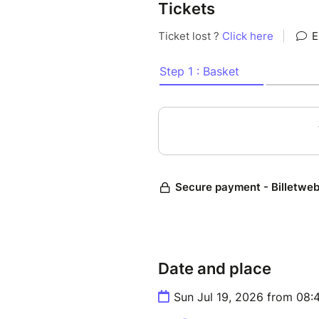
Tickets
Une zone neutre (ZN) cou
Un stand de tir.
Du fun sans trop se prend
ATTENTION: Aucune poubel
déchets. Vous êtes venus
Le Terrain
Notre terrain de jeu de type F
hectares et contient :
De multiples rives
Des ponts pour passer d’un
Des baraquements, pour c
Date and place
Une zone CQB aménagée e
pompes.
Sun Jul 19, 2026 from 08