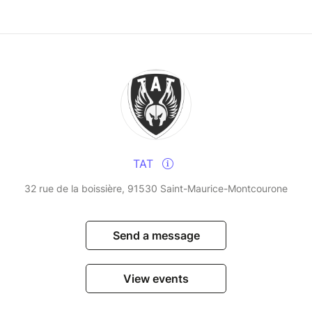
l.
TAT
ades
refour à 2 minutes
32 rue de la boissière, 91530 Saint-Maurice-Montcourone
Send a message
 réplique pour la journée:
View events
arifs en option sur les billets CB).