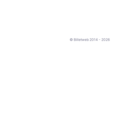
Nous contacter :
Pour toute question, n'hésite
Facebook :
https://www.f
© Billetweb 2014 - 2026
Droit à l’image :
Toute personne inscrite à 
la diffusion des différent