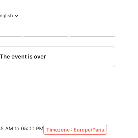
verte avec des tables
re au sérieu.
le à disposition, les joueurs gèrent leurs
 avec, vous repartez avec.
orêt, totalise une surface de jeux de plus de 3
e rive à l’autre
ertains avec étage
t réservée uniquement aux PA et aux
:45 AM to 05:00 PM
Timezone : Europe/Paris