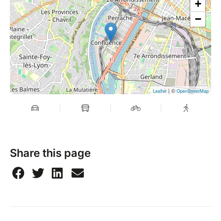
+
−
| ©
Leaflet
OpenStreetMap
Share this page