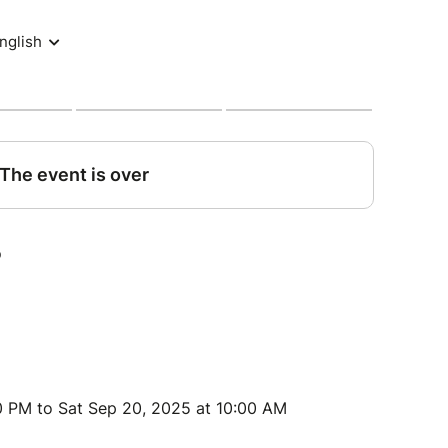
est échelonné et l'assurance annulation plus que
 uniquement et par CB en plusieurs fois.
tés.
______________________________________
vid 19 - Tous les espaces choisis nous
r en toute sérénité et toutes les mesures de
seront respctées.
ernementales liées au Covid 19 et la météo
tuer des éléments du programme. Nous ferons tout
poser évidemment les meilleurs ajustemets.
_____________________________________
0 PM to Sat Sep 20, 2025 at 10:00 AM