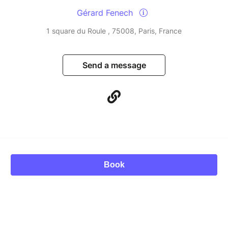
Gérard Fenech
1 square du Roule , 75008, Paris, France
Send a message
Book
© Billetweb 2014 - 2026
Legal Notice
Report this page
Contact us