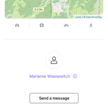
| ©
Leaflet
OpenStreetMap
Marianne Wlassewitch
Send a message