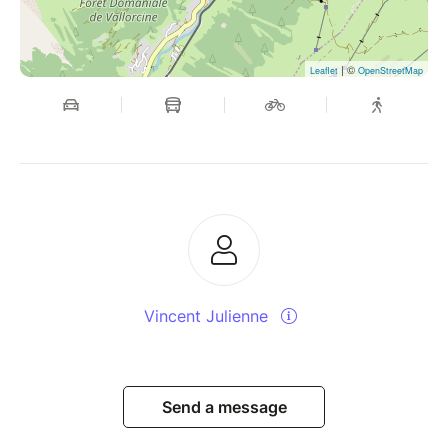
| ©
Leaflet
OpenStreetMap
Vincent Julienne
Send a message