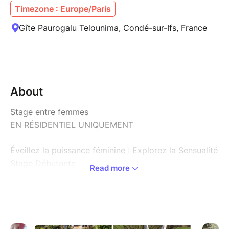
Timezone : Europe/Paris
Gîte Paurogalu Telounima, Condé-sur-Ifs, France
About
Stage entre femmes
EN RÉSIDENTIEL UNIQUEMENT
Éveillez la puissance féminine : Explorez la Sensualité
Stage Débutante
Read more
J'ai le plaisir de vous inviter à un voyage au cœur de
la féminité lors de notre stage
Sensuelles exclusivement dédié aux femmes, qui se
déroulera sur un week-end.