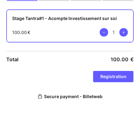
divine, à explorer votre sensualité avec authenticité
et à cultiver une connexion profonde avec les autres
femmes présentes.
Embarquez avec nous pour ce week-end
d'exploration intime, où la magie du féminin
illuminera nos cœurs, renforcera nos liens sacrés et
ou les tabous pourront se libérer.
Je vous propose un stage de 3 jours avec un
programme conçu pour :
Cercles de Partage Bienveillants : Créez des
moments dédiés à l'expression authentique et
à l'écoute empathique entre les participantes.
Oser parler de la sexualité et partager nos
histoires... pas si différentes au final et dire
stop aux tabous.
Pratiques Guidées : Rituels de
pratiques spécifiquement adaptées aux