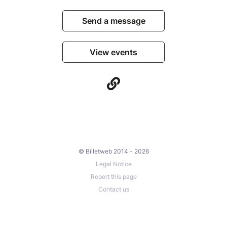
Quoi apporté : une organisation sera précisé 15 jours
avant le stage. Nous confectionnerons nos repas sur
Send a message
place.
Règlement en plusieurs fois possible sur simple
View events
demande
© Billetweb 2014 - 2026
Legal Notice
Report this page
Contact us