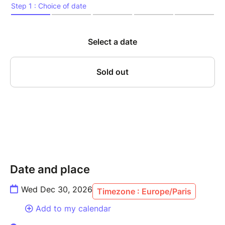
la concentration, l’écoute mutuelle et la sensibilité
atteignent leur paroxysme. Sur scène, Canonge,
figure incontournable du jazz caribéen, et Zenino,
contrebassiste au phrasé d’une précision redoutable,
revisitent avec inventivité les grands standards du
jazz – de Thelonious Monk à Ornette Coleman – tout
en y infusant leurs racines créoles, latines, et leur
goût du métissage. Cette résidence, véritable
laboratoire d’improvisation, mêle tradition et
modernité dans une forme d’alchimie rare, nourrie par
des années de dialogue musical ininterrompu.
Un rendez-vous incontournable pour les amateurs de
jazz vivant, libre, incarné.
Date and place
Wed Dec 30, 2026
Timezone : Europe/Paris
---------------
Add to my calendar
MARIO CANONGE, piano