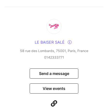
infusing them with their Creole and Latin influences
and their love of cultural fusion. This residency, a
veritable laboratory of improvisation, blends tradition
and modernity in a rare alchemy, fuelled by years of
uninterrupted musical dialogue.
An unmissable event for lovers of vibrant, free and
LE BAISER SALÉ
embodied jazz.
58 rue des Lombards, 75001, Paris, France
0142333771
Send a message
View events