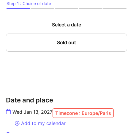
la concentration, l’écoute mutuelle et la sensibilité
atteignent leur paroxysme. Sur scène, Canonge,
figure incontournable du jazz caribéen, et Zenino,
contrebassiste au phrasé d’une précision redoutable,
revisitent avec inventivité les grands standards du
jazz – de Thelonious Monk à Ornette Coleman – tout
en y infusant leurs racines créoles, latines, et leur
goût du métissage. Cette résidence, véritable
laboratoire d’improvisation, mêle tradition et
modernité dans une forme d’alchimie rare, nourrie par
des années de dialogue musical ininterrompu.
Un rendez-vous incontournable pour les amateurs de
jazz vivant, libre, incarné.
Date and place
Wed Jan 13, 2027
Timezone : Europe/Paris
---------------
Add to my calendar
MARIO CANONGE, piano