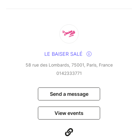
infusing them with their Creole and Latin influences
and their love of cultural fusion. This residency, a
veritable laboratory of improvisation, blends tradition
and modernity in a rare alchemy, fuelled by years of
uninterrupted musical dialogue.
An unmissable event for lovers of vibrant, free and
LE BAISER SALÉ
embodied jazz.
58 rue des Lombards, 75001, Paris, France
0142333771
Send a message
View events