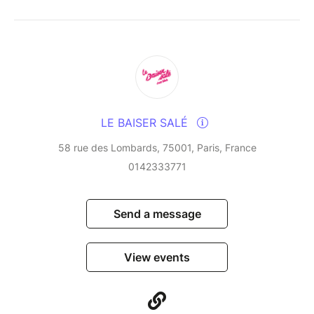
infusing them with their Creole and Latin influences
and their love of cultural fusion. This residency, a
veritable laboratory of improvisation, blends tradition
and modernity in a rare alchemy, fuelled by years of
uninterrupted musical dialogue.
An unmissable event for lovers of vibrant, free and
LE BAISER SALÉ
embodied jazz.
58 rue des Lombards, 75001, Paris, France
0142333771
Send a message
View events