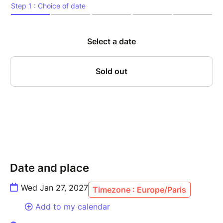
la concentration, l’écoute mutuelle et la sensibilité
atteignent leur paroxysme. Sur scène, Canonge,
figure incontournable du jazz caribéen, et Zenino,
contrebassiste au phrasé d’une précision redoutable,
revisitent avec inventivité les grands standards du
jazz – de Thelonious Monk à Ornette Coleman – tout
en y infusant leurs racines créoles, latines, et leur
goût du métissage. Cette résidence, véritable
laboratoire d’improvisation, mêle tradition et
modernité dans une forme d’alchimie rare, nourrie par
des années de dialogue musical ininterrompu.
Un rendez-vous incontournable pour les amateurs de
jazz vivant, libre, incarné.
Date and place
Wed Jan 27, 2027
Timezone : Europe/Paris
---------------
Add to my calendar
MARIO CANONGE, piano