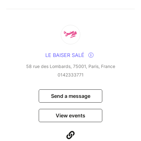
infusing them with their Creole and Latin influences
and their love of cultural fusion. This residency, a
veritable laboratory of improvisation, blends tradition
and modernity in a rare alchemy, fuelled by years of
uninterrupted musical dialogue.
An unmissable event for lovers of vibrant, free and
LE BAISER SALÉ
embodied jazz.
58 rue des Lombards, 75001, Paris, France
0142333771
Send a message
View events