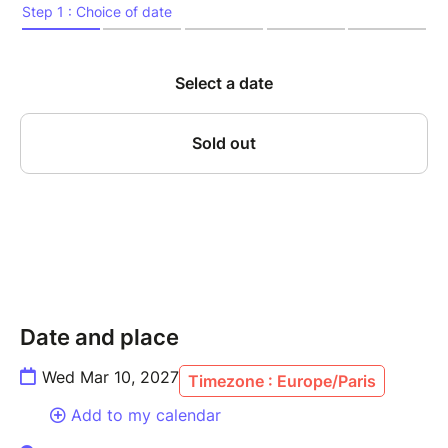
la concentration, l’écoute mutuelle et la sensibilité
atteignent leur paroxysme. Sur scène, Canonge,
figure incontournable du jazz caribéen, et Zenino,
contrebassiste au phrasé d’une précision redoutable,
revisitent avec inventivité les grands standards du
jazz – de Thelonious Monk à Ornette Coleman – tout
en y infusant leurs racines créoles, latines, et leur
goût du métissage. Cette résidence, véritable
laboratoire d’improvisation, mêle tradition et
modernité dans une forme d’alchimie rare, nourrie par
des années de dialogue musical ininterrompu.
Un rendez-vous incontournable pour les amateurs de
jazz vivant, libre, incarné.
Date and place
Wed Mar 10, 2027
Timezone : Europe/Paris
---------------
Add to my calendar
MARIO CANONGE, piano