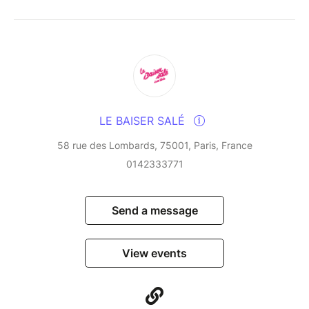
infusing them with their Creole and Latin influences
and their love of cultural fusion. This residency, a
veritable laboratory of improvisation, blends tradition
and modernity in a rare alchemy, fuelled by years of
uninterrupted musical dialogue.
An unmissable event for lovers of vibrant, free and
LE BAISER SALÉ
embodied jazz.
58 rue des Lombards, 75001, Paris, France
0142333771
Send a message
View events