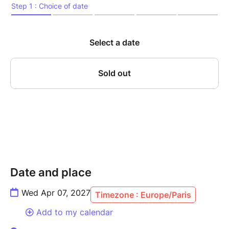
la concentration, l’écoute mutuelle et la sensibilité
atteignent leur paroxysme. Sur scène, Canonge,
figure incontournable du jazz caribéen, et Zenino,
contrebassiste au phrasé d’une précision redoutable,
revisitent avec inventivité les grands standards du
jazz – de Thelonious Monk à Ornette Coleman – tout
en y infusant leurs racines créoles, latines, et leur
goût du métissage. Cette résidence, véritable
laboratoire d’improvisation, mêle tradition et
modernité dans une forme d’alchimie rare, nourrie par
des années de dialogue musical ininterrompu.
Un rendez-vous incontournable pour les amateurs de
jazz vivant, libre, incarné.
Date and place
Wed Apr 07, 2027
Timezone : Europe/Paris
---------------
Add to my calendar
MARIO CANONGE, piano