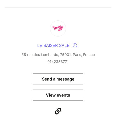
infusing them with their Creole and Latin influences
and their love of cultural fusion. This residency, a
veritable laboratory of improvisation, blends tradition
and modernity in a rare alchemy, fuelled by years of
uninterrupted musical dialogue.
An unmissable event for lovers of vibrant, free and
LE BAISER SALÉ
embodied jazz.
58 rue des Lombards, 75001, Paris, France
0142333771
Send a message
View events