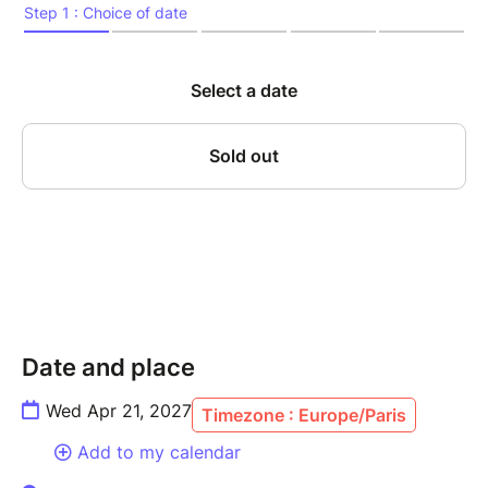
la concentration, l’écoute mutuelle et la sensibilité
atteignent leur paroxysme. Sur scène, Canonge,
figure incontournable du jazz caribéen, et Zenino,
contrebassiste au phrasé d’une précision redoutable,
revisitent avec inventivité les grands standards du
jazz – de Thelonious Monk à Ornette Coleman – tout
en y infusant leurs racines créoles, latines, et leur
goût du métissage. Cette résidence, véritable
laboratoire d’improvisation, mêle tradition et
modernité dans une forme d’alchimie rare, nourrie par
des années de dialogue musical ininterrompu.
Un rendez-vous incontournable pour les amateurs de
jazz vivant, libre, incarné.
Date and place
Wed Apr 21, 2027
Timezone : Europe/Paris
---------------
Add to my calendar
MARIO CANONGE, piano