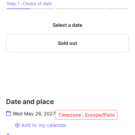
la concentration, l’écoute mutuelle et la sensibilité
atteignent leur paroxysme. Sur scène, Canonge,
figure incontournable du jazz caribéen, et Zenino,
contrebassiste au phrasé d’une précision redoutable,
revisitent avec inventivité les grands standards du
jazz – de Thelonious Monk à Ornette Coleman – tout
en y infusant leurs racines créoles, latines, et leur
goût du métissage. Cette résidence, véritable
laboratoire d’improvisation, mêle tradition et
modernité dans une forme d’alchimie rare, nourrie par
des années de dialogue musical ininterrompu.
Un rendez-vous incontournable pour les amateurs de
jazz vivant, libre, incarné.
Date and place
Wed May 26, 2027
Timezone : Europe/Paris
---------------
Add to my calendar
MARIO CANONGE, piano