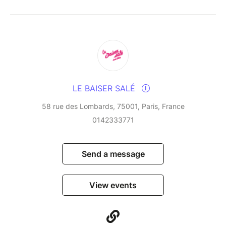
infusing them with their Creole and Latin influences
and their love of cultural fusion. This residency, a
veritable laboratory of improvisation, blends tradition
and modernity in a rare alchemy, fuelled by years of
uninterrupted musical dialogue.
An unmissable event for lovers of vibrant, free and
LE BAISER SALÉ
embodied jazz.
58 rue des Lombards, 75001, Paris, France
0142333771
Send a message
View events