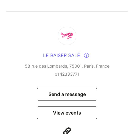
infusing them with their Creole and Latin influences
and their love of cultural fusion. This residency, a
veritable laboratory of improvisation, blends tradition
and modernity in a rare alchemy, fuelled by years of
uninterrupted musical dialogue.
An unmissable event for lovers of vibrant, free and
embodied jazz.
LE BAISER SALÉ
58 rue des Lombards, 75001, Paris, France
0142333771
Send a message
View events