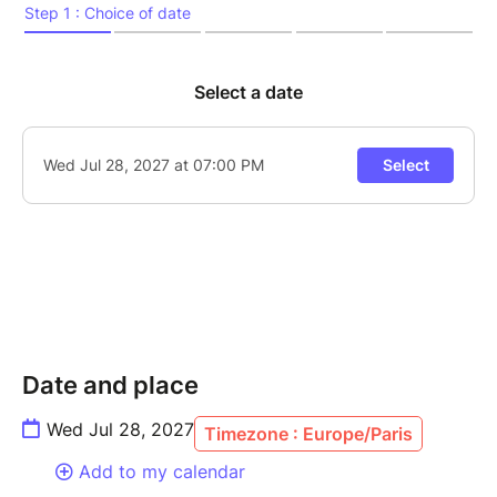
la concentration, l’écoute mutuelle et la sensibilité
atteignent leur paroxysme. Sur scène, Canonge,
figure incontournable du jazz caribéen, et Zenino,
contrebassiste au phrasé d’une précision redoutable,
revisitent avec inventivité les grands standards du
jazz – de Thelonious Monk à Ornette Coleman – tout
en y infusant leurs racines créoles, latines, et leur
goût du métissage. Cette résidence, véritable
laboratoire d’improvisation, mêle tradition et
modernité dans une forme d’alchimie rare, nourrie par
des années de dialogue musical ininterrompu.
Un rendez-vous incontournable pour les amateurs de
jazz vivant, libre, incarné.
Date and place
Wed Jul 28, 2027
Timezone : Europe/Paris
---------------
Add to my calendar
MARIO CANONGE, piano