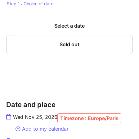
la concentration, l’écoute mutuelle et la sensibilité
atteignent leur paroxysme. Sur scène, Canonge,
figure incontournable du jazz caribéen, et Zenino,
contrebassiste au phrasé d’une précision redoutable,
revisitent avec inventivité les grands standards du
jazz – de Thelonious Monk à Ornette Coleman – tout
en y infusant leurs racines créoles, latines, et leur
goût du métissage. Cette résidence, véritable
laboratoire d’improvisation, mêle tradition et
modernité dans une forme d’alchimie rare, nourrie par
des années de dialogue musical ininterrompu.
Un rendez-vous incontournable pour les amateurs de
jazz vivant, libre, incarné.
Date and place
Wed Nov 25, 2026
Timezone : Europe/Paris
---------------
Add to my calendar
MARIO CANONGE, piano