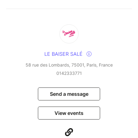
infusing them with their Creole and Latin influences
and their love of cultural fusion. This residency, a
veritable laboratory of improvisation, blends tradition
and modernity in a rare alchemy, fuelled by years of
uninterrupted musical dialogue.
An unmissable event for lovers of vibrant, free and
LE BAISER SALÉ
embodied jazz.
58 rue des Lombards, 75001, Paris, France
0142333771
Send a message
View events