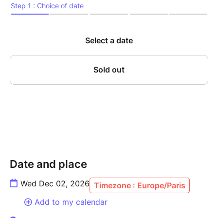
la concentration, l’écoute mutuelle et la sensibilité
atteignent leur paroxysme. Sur scène, Canonge,
figure incontournable du jazz caribéen, et Zenino,
contrebassiste au phrasé d’une précision redoutable,
revisitent avec inventivité les grands standards du
jazz – de Thelonious Monk à Ornette Coleman – tout
en y infusant leurs racines créoles, latines, et leur
goût du métissage. Cette résidence, véritable
laboratoire d’improvisation, mêle tradition et
modernité dans une forme d’alchimie rare, nourrie par
des années de dialogue musical ininterrompu.
Un rendez-vous incontournable pour les amateurs de
jazz vivant, libre, incarné.
Date and place
Wed Dec 02, 2026
Timezone : Europe/Paris
---------------
Add to my calendar
MARIO CANONGE, piano