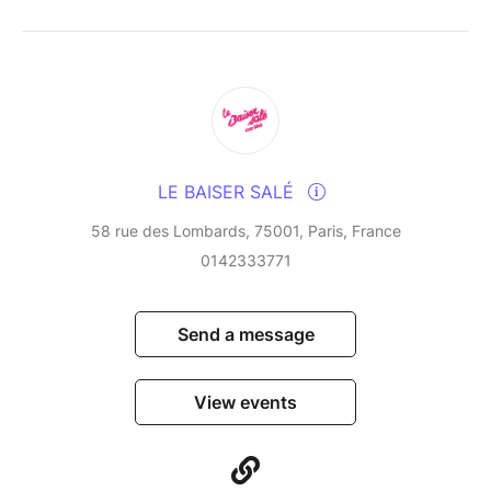
infusing them with their Creole and Latin influences
and their love of cultural fusion. This residency, a
veritable laboratory of improvisation, blends tradition
and modernity in a rare alchemy, fuelled by years of
uninterrupted musical dialogue.
An unmissable event for lovers of vibrant, free and
LE BAISER SALÉ
embodied jazz.
58 rue des Lombards, 75001, Paris, France
0142333771
Send a message
View events