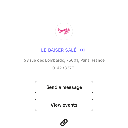
infusing them with their Creole and Latin influences
and their love of cultural fusion. This residency, a
veritable laboratory of improvisation, blends tradition
and modernity in a rare alchemy, fuelled by years of
uninterrupted musical dialogue.
An unmissable event for lovers of vibrant, free and
LE BAISER SALÉ
embodied jazz.
58 rue des Lombards, 75001, Paris, France
0142333771
Send a message
View events