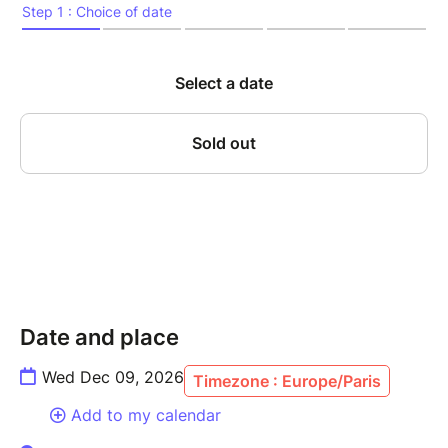
la concentration, l’écoute mutuelle et la sensibilité
atteignent leur paroxysme. Sur scène, Canonge,
figure incontournable du jazz caribéen, et Zenino,
contrebassiste au phrasé d’une précision redoutable,
revisitent avec inventivité les grands standards du
jazz – de Thelonious Monk à Ornette Coleman – tout
en y infusant leurs racines créoles, latines, et leur
goût du métissage. Cette résidence, véritable
laboratoire d’improvisation, mêle tradition et
modernité dans une forme d’alchimie rare, nourrie par
des années de dialogue musical ininterrompu.
Un rendez-vous incontournable pour les amateurs de
jazz vivant, libre, incarné.
Date and place
Wed Dec 09, 2026
Timezone : Europe/Paris
---------------
Add to my calendar
MARIO CANONGE, piano