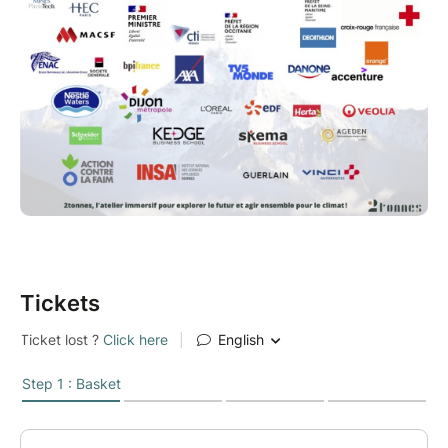
À propos de cet évènement :
Spécificité des "ateliers inter-organisations"
C es ateliers sont spécifiquement organisés par des
animateurs·rices 2tonnes professionnels·les. Ils
donnent l'occasion de bénéficier :
d'un atelier de qualité professionnelle,
bénéficiant des derniers ajustements et
améliorations. Ce format est adapté aux
salariés (public et privé) souhaitant découvrir
Tickets
l'expérience d'un atelier 2tonnes
Professionnel
d 'un atelier vécu avec des participants venus
d'horizons diverses (salariés du privé comme
du public) et du contenu adapté au contexte
professionnel