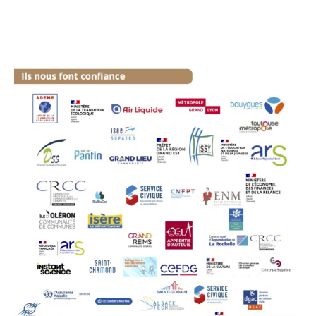
entreprises et les collectivités ? Quels rôles peuvent-
ils jouer ?
- On parle de plus en plus des émissions de CO2,
mais qu'en est-il de la biodiversité, des ressources
naturelles ?
2tonnes est un atelier de simulation de la transition
énergétique où les collaborateurs ont pour mission
de construire un scénario de transition,ensemble, afin
de limiter le changement climatique à +1,5°C.
Pour cela, ils vivront en accéléré les 30 prochaines
années et devront choisir des actions individuelles ET
collectives à l'échelle du pays.
Chaque action aura un impact sur les émissions de
gaz à effet de serre !