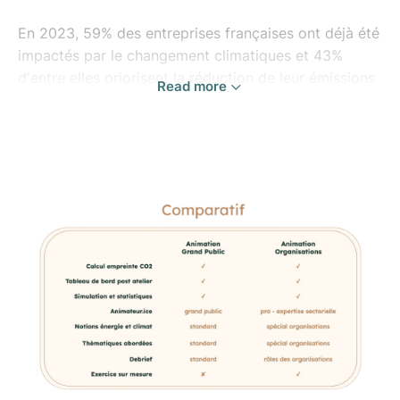
En 2023, 59% des entreprises françaises ont déjà été
impactés par le changement climatiques et 43%
d'entre elles priorisent la réduction de leur émissions
Read more
de CO2.
La transition énergétique et écologique est devenue
une priorité stratégique, mais la mise en oeuvre
comporte de nombreux défis:
- Est-ce que les équipes comprennent l'articulation
entre crise climatique et le pouvoir d'action dans
leurs métiers ?
- Qu'est-ce qui est plus efficace: les eco-gestes, ou
les actions collectives ?
- Quelles sont les obligations auxquelles font face les