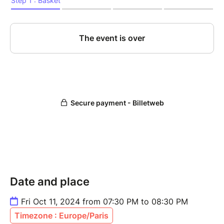
(OUVERTURE DES PORTES À 19H)
La réservation est gratuite et fortement conseillée si
tu veux avoir une place assise.
Entrée sur consommation - Sortie au chapeau
Le Mojo, 12 place Pierre Mendès, 49000 ANGERS
(le spectacle est déconseillé aux moins de 16 ans)
On se retrouve très vite !
Des bisous
Date and place
Fri Oct 11, 2024 from 07:30 PM to 08:30 PM
Timezone : Europe/Paris