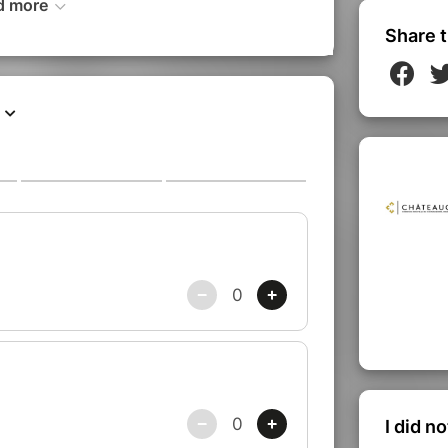
d more
Share t
e début et la fin de la séance
I did n