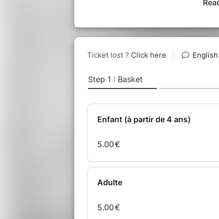
Rea
Avec Céline Malestroit
•Tapis personnel obligatoire
• Prévoir un vêtement chaud pour l