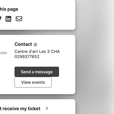
his page
Contact
Centre d'art Les 3 CHA
0299377652
Send a message
View events
ot receive my ticket