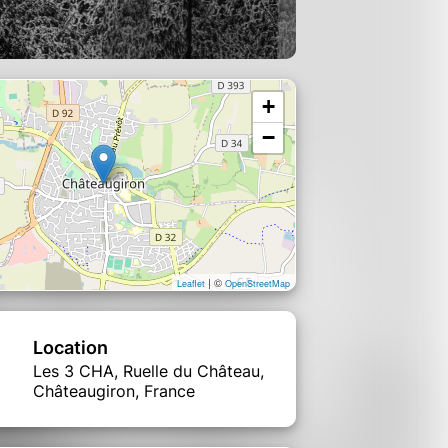
+
−
| ©
Leaflet
OpenStreetMap
Location
Les 3 CHA, Ruelle du Château,
Châteaugiron, France