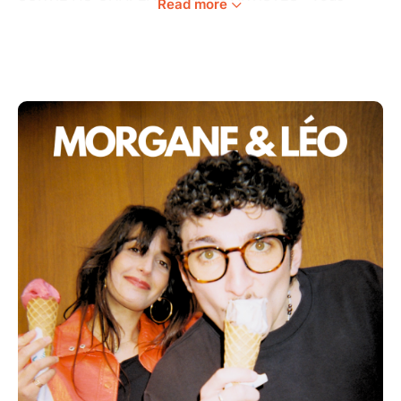
Read more
donnez aux artistes autant que vous avez aimé
(pensez au CASH !)
⭐️ OUVERTURE DES PORTES : 19:30
✅ DÉBUT DU SHOW : 20:00
Happy Hour toute la soirée !
Redcat Bar, 7 Rue du Cerf Volant, 33000 Bordeaux
Arrêt : Place du Palais