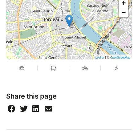
+
−
| ©
Leaflet
OpenStreetMap
Share this page