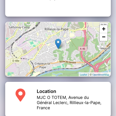
+
−
| ©
Leaflet
OpenStreetMap
Location
MJC O TOTEM, Avenue du
Général Leclerc, Rillieux-la-Pape,
France