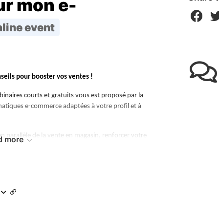
ur mon e-
line event
nseils pour booster vos ventes !
naires courts et gratuits vous est proposé par la
tiques e-commerce adaptées à votre profil et à
n parallèle de la vente en magasin, renforcer votre
d more
 votre site… ces webinaires vous donneront accès à
ques qui peuvent être mis en place immédiatement,
!
dier, expert en e-commerce, co-fondateur de
essous !