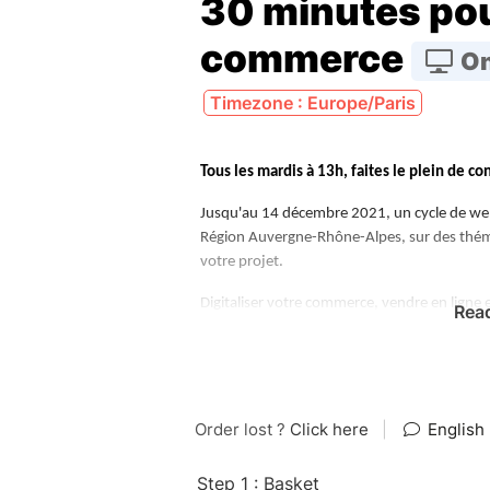
30 minutes po
commerce
On
Timezone : Europe/Paris
Tous les mardis à 13h, faites le plein de co
Jusqu'au 14 décembre 2021, un cycle de webi
Région Auvergne-Rhône-Alpes, sur des théma
votre projet.
Digitaliser votre commerce, vendre en ligne e
Rea
présence sur le web et générer du trafic sur
des solutions concrètes et des outils prati
pour faire du numérique votre principal allié 
Ces sessions sont animées par Nicolas Baley
Stimuleo et de Dock Avenue.
Inscrivez-vous à une ou plusieurs dates ci-d