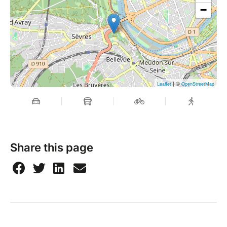
−
| ©
Leaflet
OpenStreetMap
Share this page