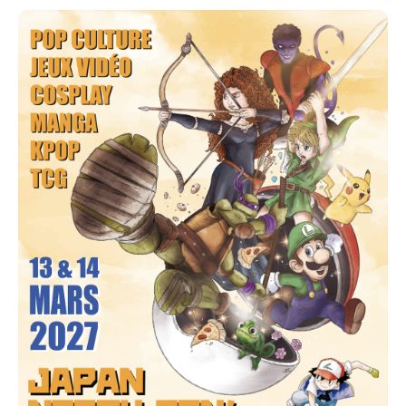
Japan North Con’ est l’événement qu’il ne faut pas
manquer ! ⚡
Au programme :
Invités & artistes exceptionnels — viens échanger
avec ceux qui font vibrer la pop culture !
Espace Cosplay — défilé, concours et rencontres
pour mettre ton talent en lumière ✨
Zone Jeux Vidéo — tournois, free play, rétro et
nouveautés pour les gamers de tous niveaux
Marché des exposants — des dizaines de stands
remplis de créations, d’illustrations et de trésors geek
Conférences & Ateliers — explore les coulisses du
doublage, du cosplay ou des grands thèmes de la
pop culture avec des pros passionnés
⚡ Réserve dès maintenant ton week-end et rejoins la
grande aventure de la Japan North Con’ 2027 !