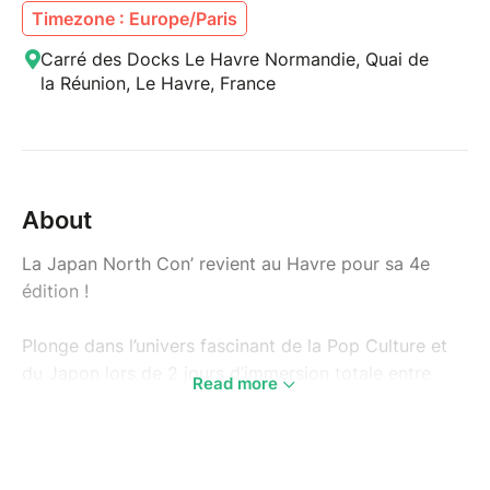
Timezone : Europe/Paris
Carré des Docks Le Havre Normandie, Quai de
la Réunion, Le Havre, France
About
La Japan North Con’ revient au Havre pour sa 4e
édition !
Plonge dans l’univers fascinant de la Pop Culture et
du Japon lors de 2 jours d’immersion totale entre
Read more
passion, découverte et partage !
Que tu sois fan de mangas, d’anime, de jeux vidéo, de
cosplay, de fantastique ou de science-fiction, la