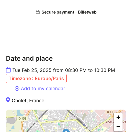
place (tarif conseillé : 15€)
Contact Catherine Poitevin par sms – 06 30 19 85 13
Lien de covoiturage :
https://www.mobicoop.fr/covoiturages-
evenements/6154/Colibris-Cholet-conference-d-
Audrey-Gicquel
Date and place
Tue Feb 25, 2025 from 08:30 PM to 10:30 PM
Timezone : Europe/Paris
Add to my calendar
Cholet, France
+
−