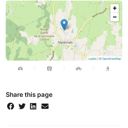
+
−
| ©
Leaflet
OpenStreetMap
Share this page