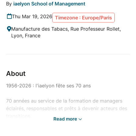
By
iaelyon School of Management
Thu Mar 19, 2026
Timezone : Europe/Paris
Manufacture des Tabacs, Rue Professeur Rollet,
Lyon, France
About
1956-2026 : l'iaelyon fête ses 70 ans
70 années au service de la formation de managers
éclairés, responsables et prêts à devenir acteurs des
transitions.
Read more
70 années qui ont vu l’iaelyon grandir et s’affirmer