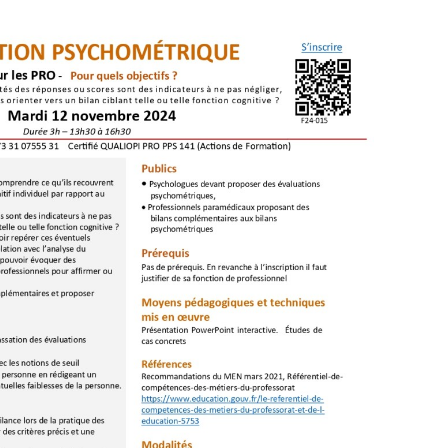
ement, le fait de savoir repérer ces éventuels
ger. Les mettre en relation avec l’analyse du
 vous permettra de pouvoir évoquer des
, si nécessaire, des professionnels pour affirmer
.
réaliser des tests complémentaires et proposer
ées en mars et en mai ou juin 2025
ntact@ecole-liberation.fr
ci-dessous : http://e.pc.cd/Dl4y6alK