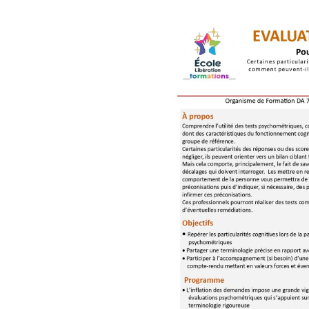
Mais cela comporte, principal
décalages qui doivent interro
comportement de la personne
préconisations puis d’indiquer
ou infirmer ces préconisations
Ces professionnels pourront 
d’éventuelles remédiations.
D'autres dates seront propos
Nous contacter : formation.co
Imprimer en PDF le programm 