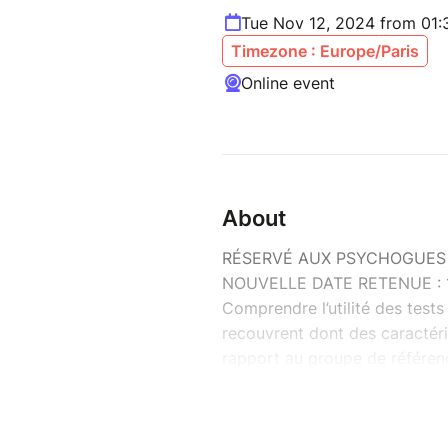
Tue Nov 12, 2024 from 01
Timezone : Europe/Paris
Online event
About
RÉSERVÉ AUX PSYCHOGUES
NOUVELLE DATE RETENUE : 
Comprendre l’utilité des test
recouvrent dont des caractéri
rapport au groupe de référen
Certaines particularités des 
pas négliger, ils peuvent orien
cognitive ?