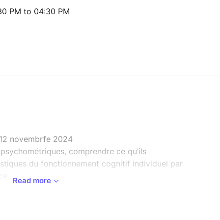
:30 PM to 04:30 PM
12 novembrfe 2024
s psychométriques, comprendre ce qu’ils
stiques du fonctionnement cognitif individuel par
ce.
Read more
réponses ou des scores sont des indicateurs à ne
ter vers un bilan ciblant telle ou telle fonction