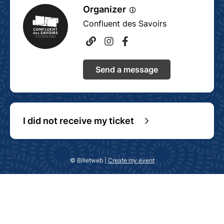
Organizer
Confluent des Savoirs
Send a message
I did not receive my ticket
© Billetweb |
Create my event