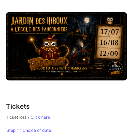
apprentis fauconniers-sorciers et suivent de vrais
cours… un peu magiques, beaucoup vivants !
Au programme :
Divination : apprendre à lire les signes chez les
rapaces.
Potions : préparez des mélanges mystérieux.
Soins aux créatures fantastiques : comprendre et
respecter les oiseaux.
Histoire de la magie (et de la fauconnerie).
Cours de vol sans balai : observer, appeler et faire
voler les rapaces.
Chaque élève sera réparti dans une “école” et devra
Tickets
réussir ses épreuves pour valider son année…
attention aux BUSES !