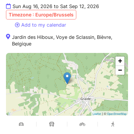
Possibilité de venir déguisé en sorcier...mais pas
Sun Aug 16, 2026 to Sat Sep 12, 2026
maquillé svp ;)
Timezone : Europe/Brussels
Add to my calendar
Jardin des Hiboux, Voye de Sclassin, Bièvre,
Belgique
+
−
| ©
Leaflet
OpenStreetMap