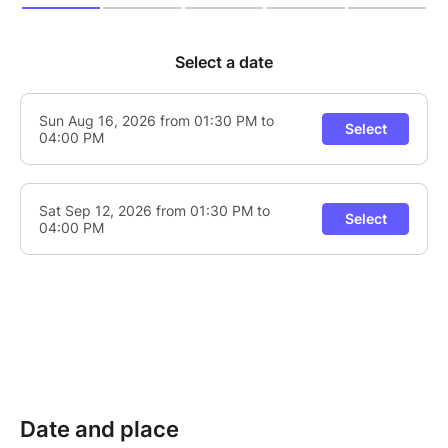
Infos pratiques
8 enfants maximum
À partir de 8 ans
Chaque enfant peut être accompagné d’un adulte
Durée : 2h30
Tarif : 50 € pour un enfant et son accompagnant.
L'enfant est au cœur de l'activité et participe à
toutes les étapes. L'accompagnant est invité à être
présent pour l'encourager, immortaliser ce moment
en photos et profiter de l'expérience à ses côtés,
sans prendre part à l'activité.
Rendez-vous à 13h30 à l’entrée du Jardin.
Une expérience immersive, ludique et inoubliable,
entre magie, nature et rapaces, pour les enfants qui
rêvent d’apprendre autrement.
Date and place