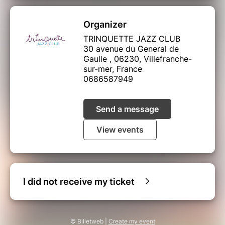
Organizer
TRINQUETTE JAZZ CLUB
30 avenue du General de
Gaulle , 06230, Villefranche-
sur-mer, France
0686587949
Send a message
View events
I did not receive my ticket
© Billetweb |
Create my event