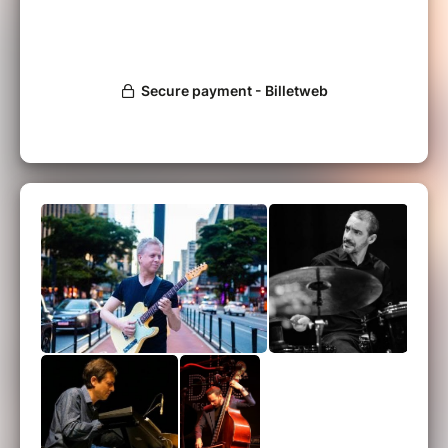
Avec ce nouveau projet, Linus raconte son
histoire : d'où il vient, où il a voyagé et où il va.
C'est une tapisserie de
folk scandinave
, de
rythmes brésiliens et africains
, de
compositions originales
et de
l'esprit
d'improvisation du jazz
– une carte vivante de
son voyage musical.
Linus Olsson
- Guitare, compositions et
arrangements
Fred D’Oelsnitz
- Piano
Pierre Marcus
- Contrebasse
Yoann Serra
- Batterie