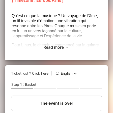
Timezone : Europe/Paris
Qu'est-ce que la musique ? Un voyage de l'âme,
un fil invisible d'émotion, une vibration qui
résonne entre les êtres. Chaque musicien porte
en lui un univers façonné par la culture,
l'apprentissage et l'expérience de la vie.
Pour Linus, le chemin a commencé par la guitare
Read more
classique dans sa Suède natale. Adolescent, il
découvre l'énergie du rock et la liberté du jazz,
choisissant de consacrer sa vie à la musique. Il
compose, il explore, il écoute les voix des maîtres.
Son parcours le mène aux rythmes du Brésil et de
l'Afrique, puis, à la vingtaine, à une nouvelle vie
en France.
Depuis, il a enregistré de nombreux albums et
partagé la scène avec des artistes du monde
entier, mêlant des genres aussi divers que le jazz,
le blues, la samba et les musiques du monde.