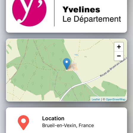
+
−
| ©
Leaflet
OpenStreetMap
Location
Brueil-en-Vexin, France