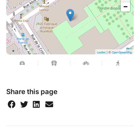
−
| ©
Leaflet
OpenStreetMap
Share this page