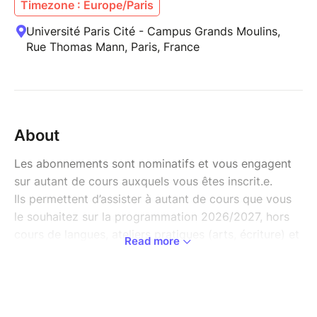
Timezone : Europe/Paris
Université Paris Cité - Campus Grands Moulins,
Rue Thomas Mann, Paris, France
About
Les abonnements sont nominatifs et vous engagent
sur autant de cours auxquels vous êtes inscrit.e.
Ils permettent d’assister à autant de cours que vous
le souhaitez sur la programmation 2026/2027, hors
cours de langues, ateliers pratiques (arts, écriture) et
Read more
activités.
Chaque année, des places de cours sont toutefois
gâchées. Pour les cours complets, des vérifications
serons faites au hasard. Si nous constatons que vous