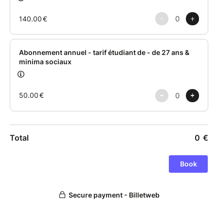
universite-ouverte@u-paris.fr
Pour rappel : l'université sera fermée du jeudi 16
juillet au lundi 24 août 2026.
3. Inscrivez-vous aux cours de votre choix en
sélectionnant le "Tarif abonné" et en indiquant le
code au moment du règlement.
Le site de l'Universté Ouverte :
https://u-
paris.fr/universite-ouverte/
L'Instagram de l'Université
Ouverte :
https://www.instagram.com/universite.ouverte