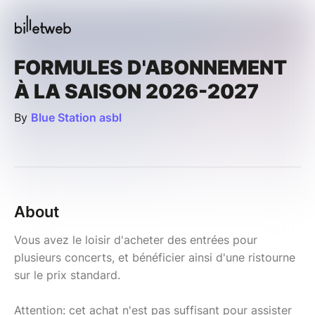
FORMULES D'ABONNEMENT
À LA SAISON 2026-2027
By
Blue Station asbl
About
Vous avez le loisir d'acheter des entrées pour
plusieurs concerts, et bénéficier ainsi d'une ristourne
sur le prix standard.
Attention: cet achat n'est pas suffisant pour assister