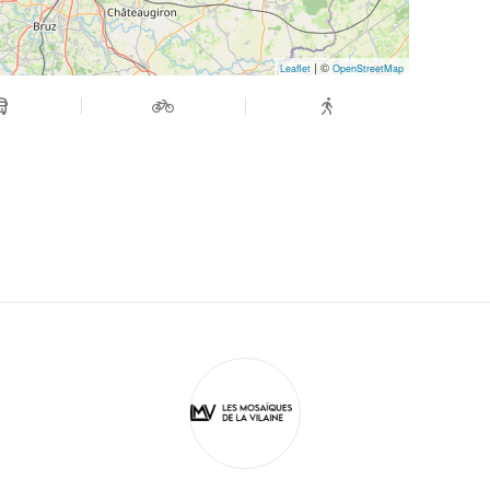
| ©
Leaflet
OpenStreetMap