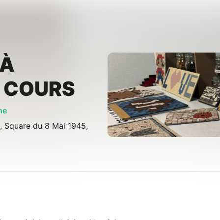
 À
S COURS
ne
e, Square du 8 Mai 1945,