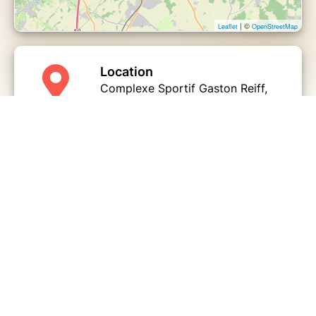
| ©
Leaflet
OpenStreetMap
Location
Complexe Sportif Gaston Reiff,
Rue Ernest Laurent, Braine-
l'Alleud, Belgique
Share this page
Contact
ASBL CASTORS D1
Place Baudoin 1er, 3, 1420,