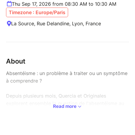
Thu Sep 17, 2026 from 08:30 AM to 10:30 AM
Timezone : Europe/Paris
La Source, Rue Delandine, Lyon, France
About
Absentéisme : un problème à traiter ou un symptôme
à comprendre ?
Depuis plusieurs mois, Quercia et Originales
explorent ensemble la question de l'absentéisme au
Read more
travers d'ateliers collectifs.
Et pourtant, nous ne sommes pas spécialistes de
l'absentéisme. Nous accompagnons des dirigeants et
leurs équipes, dans leurs enjeux humains, relationnels