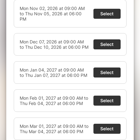
✅
Accompagnement pédagogique renforcé
pour mieux comprendre les notions
essentielles
✅
Évaluation finale
avec un
taux de réussite
de 90 %
✅
Certification ACACED reconnue en France
,
indispensable pour de nombreuses activités
avec les animaux
La
classe virtuelle ACACED
est idéale pour les
personnes qui souhaitent bénéficier d’un cadre
motivant, d’une progression guidée et d’un
contact direct avec un formateur. C’est une
solution particulièrement adaptée si vous
recherchez une
formation ACACED en ligne
à
la fois sérieuse, accessible et conviviale.
Éligible à une prise en charge jusqu’à 100 %