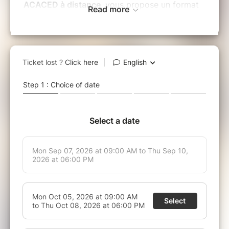
ACACED à distance
, vous propose un format
Read more
dynamique en
classe virtuelle
, animé en direct
par un formateur dédié. Cette formule permet
de préparer l’
ACACED chien, chat ou NAC
dans des conditions proches du présentiel,
tout en profitant de la souplesse de la
formation à distance.
Pourquoi choisir la formation
ACACED en classe virtuelle ?
✅
Cours en direct
avec un formateur expert
du secteur animalier
✅
Formation interactive
favorisant les
échanges, les questions et les mises en
situation
✅
Préparation à l’ACACED chien, chat, NAC
ou
plusieurs espèces selon votre projet