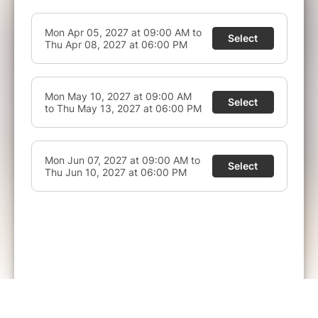
via le CPF : en savoir plus
Inscrivez-vous dès maintenant
et préparez
votre
ACACED à distance en classe virtuelle
avec ZOOPRO.