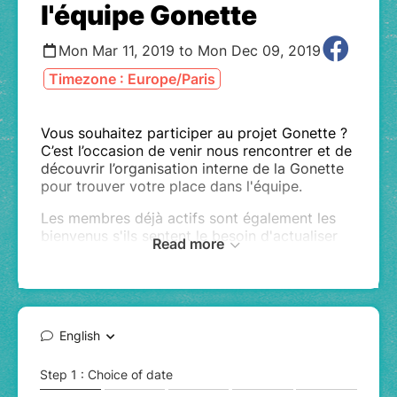
l'équipe Gonette
Mon Mar 11, 2019 to Mon Dec 09, 2019
Timezone : Europe/Paris
Vous souhaitez participer au projet Gonette ?
C’est l’occasion de venir nous rencontrer et de
découvrir l’organisation interne de la Gonette
pour trouver votre place dans l'équipe.
Les membres déjà actifs sont également les
bienvenus s'ils sentent le besoin d'actualiser
Read more
leurs connaissances, après une pause de leur
engagement bénévole par exemple.
Choisissez le créneau horaire qui vous convient
(juste en dessous).