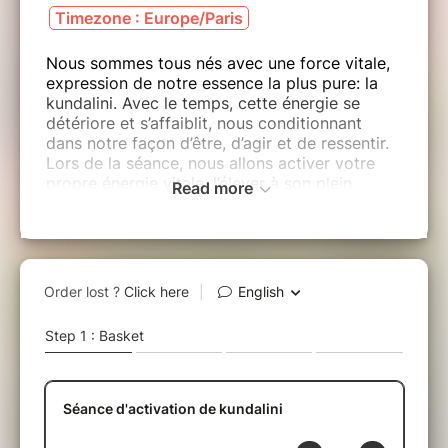
Timezone : Europe/Paris
Nous sommes tous nés avec une force vitale,
expression de notre essence la plus pure: la
kundalini. Avec le temps, cette énergie se
détériore et s’affaiblit, nous conditionnant
dans notre façon d’être, d’agir et de ressentir.
Lors de la séance, nous allons activer votre
propre énergie vitale, l’élever à son plein
Read more
potentiel, vous responsabiliser et vous
connecter avec votre être véritable.
Ce processus vous permet d’élargir votre
conscience, de libérer des blocages
émotionnels et énergétiques par l’activation de
votre énergie vitale et la transmission de la
conscience non duelle. Vous allez peu à peu
déployer votre puissance énergétique,
supprimer les schémas et croyances
limitantes, transformer votre quotidien et
retrouver l’équilibre physique et énergétique.