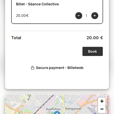
Cette séance est un moment pour vous, pour
déposer, ressentir et vous laisser traverser par
ce qui a besoin de l’être.
C'est une matinée pour ralentir, poser ce qui
pèse et renouer avec votre énergie vitale.
Un moment suspendu dans le temps pour
vous reconnecter à vos sensations, à votre
corps, à ce qui vit en vous.
Ce que cette séance peut vous apporter
Une expérience intérieure profonde et
transformatrice, pour relâcher ce qui pèse,
apaiser le mental et se reconnecter à soi.
Cette pratique peut soutenir :
• une détente profonde et une meilleure
+
régulation du système nerveux
• la libération de tensions émotionnelles
−
enfouies