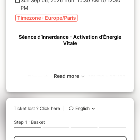
Sun Sep 06, 2026 from 10:30 AM to 12:30
PM
Timezone : Europe/Paris
Séance d’Innerdance - Activation d’Énergie
Vitale
Read more
Dimanche 6 Septembre - 10H30 à 12H30
Séance Collective
À Montauban (82)
Je vous accueille tel·le que vous êtes, avec ma
joie de vivre, mon sourire et mon authenticité.